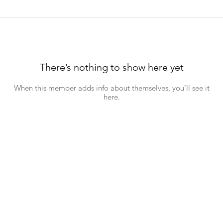
There’s nothing to show here yet
When this member adds info about themselves, you’ll see it
here.
WWGM 2023 দ্বারা কপিরাইট